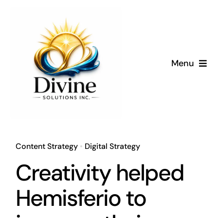
Skip
to
content
Menu
Content Strategy
•
Digital Strategy
Creativity helped
Cli
Hemisferio to